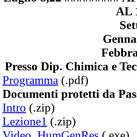
AL 
Set
Gennai
Febbra
Presso
Dip
. Chimica e Te
Programma
(.
pdf
)
Documenti protetti da Pa
Intro
(.zip)
Lezione1
(.zip)
Video_HumGenRes
(.exe)